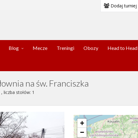
Dodaj turniej
Blog
Mecze
Treningi
Obozy
Head to Head
iłownia na św. Franciszka
, liczba stołów: 1
+
−