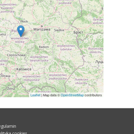
Leaflet
| Map data ©
OpenStreetMap
contributors
egulamin
lityka cookies