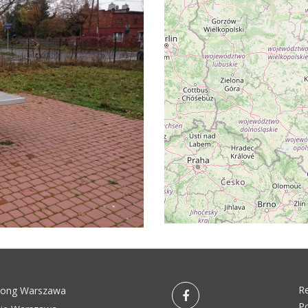
R
pong Warszawa
Po