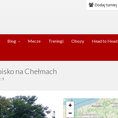
Dodaj turniej
Blog
Mecze
Treningi
Obozy
Head to Head
boisko na Chełmach
: 1
+
−