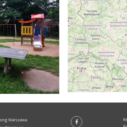
R
pong Warszawa
Po