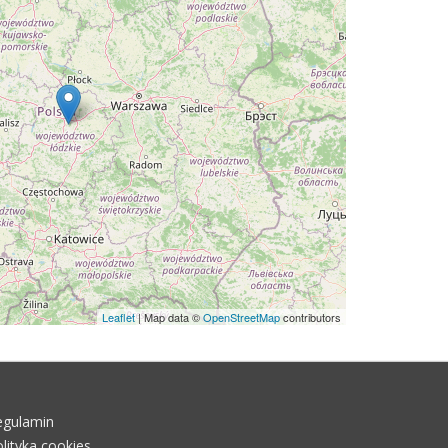
Leaflet
| Map data ©
OpenStreetMap
contributors
egulamin
lityka cookies