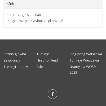
Opis
52.389262, 16.986040
Zdjęcie wzięte z wyborcza.pl poznań
Strona główna
Turnieje
Ping-pong Warszawa
Zawodnicy
Head to Head
Turnieje Warszawa
Treningi i obozy
Sale
Gramy dla WOŚP
2023