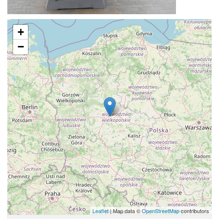
+
−
Leaflet
| Map data ©
OpenStreetMap
contributors