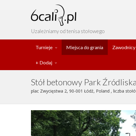
Uzależniamy od tenisa stołowego
Turnieje
Miejsca do grania
Zawodnicy
+ Dodaj
Stół betonowy Park Źródlisk
plac Zwycięstwa 2, 90-001 Łódź, Poland , liczba stołó