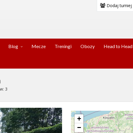
Dodaj turniej
Blog
Mecze
Treningi
Obozy
Head to Head
a
w: 3
+
−