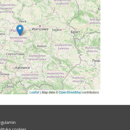
Leaflet
| Map data ©
OpenStreetMap
contributors
egulamin
lityka cookies