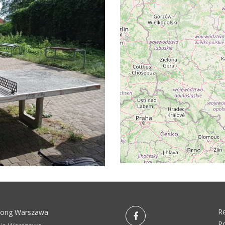
R
pong Warszawa
Po