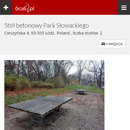
Toggle
Togg
navigation
navi
Stół betonowy Park Słowackiego
Cieszyńska 4, 93-505 Łódź, Poland , liczba stołów: 2
nawigacja