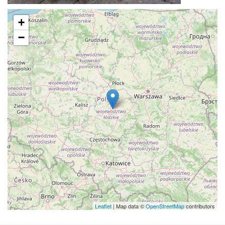
+
−
Leaflet
| Map data ©
OpenStreetMap
contributors