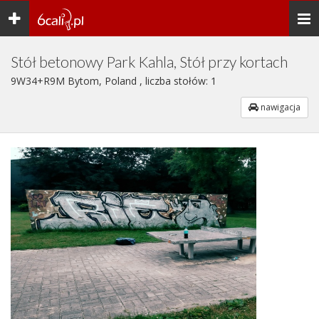
Toggle
Togg
navigation
navi
Stół betonowy Park Kahla, Stół przy kortach
9W34+R9M Bytom, Poland , liczba stołów: 1
nawigacja