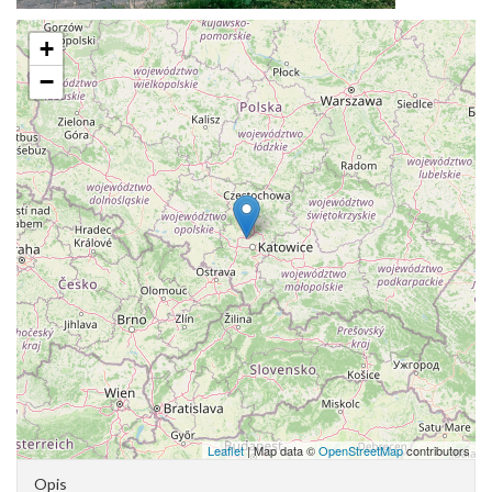
+
−
Leaflet
| Map data ©
OpenStreetMap
contributors
Opis