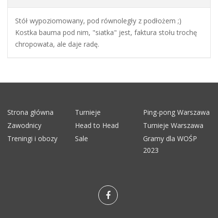
Stół wypoziomowany, pod równoległy z podłożem ;)
Kostka bauma pod nim, "siatka" jest, faktura stołu trochę
chropowata, ale daje radę.
Strona główna
Turnieje
Ping-pong Warszawa
Zawodnicy
Head to Head
Turnieje Warszawa
Treningi i obozy
Sale
Gramy dla WOŚP
2023