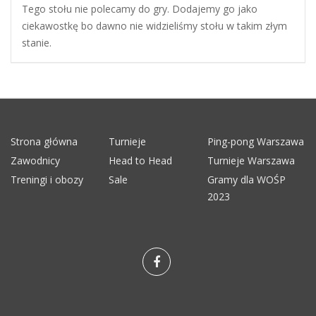
Tego stołu nie polecamy do gry. Dodajemy go jako
ciekawostkę bo dawno nie widzieliśmy stołu w takim złym
stanie.
Strona główna
Turnieje
Ping-pong Warszawa
Zawodnicy
Head to Head
Turnieje Warszawa
Treningi i obozy
Sale
Gramy dla WOŚP
2023