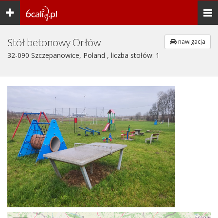
Toggle
Togg
navigation
navi
Stół betonowy Orłów
nawigacja
32-090 Szczepanowice, Poland , liczba stołów: 1