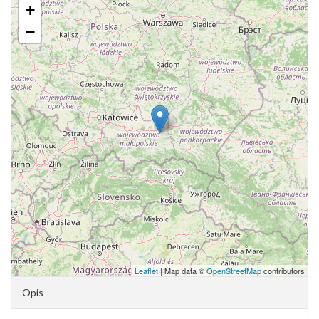
+
−
Leaflet
| Map data ©
OpenStreetMap
contributors
Opis