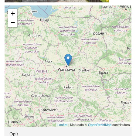
+
−
Leaflet
| Map data ©
OpenStreetMap
contributors
Opis