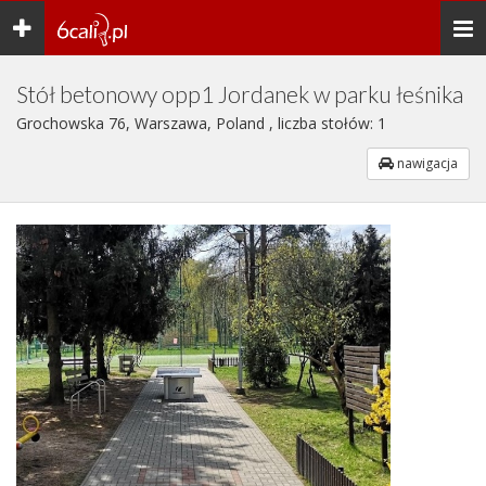
Toggle
Togg
navigation
navi
Stół betonowy opp1 Jordanek w parku łeśnika
Grochowska 76, Warszawa, Poland , liczba stołów: 1
nawigacja