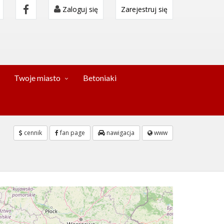
Zaloguj się
Zarejestruj się
Twoje miasto
Betoniaki
cennik
fan page
nawigacja
www