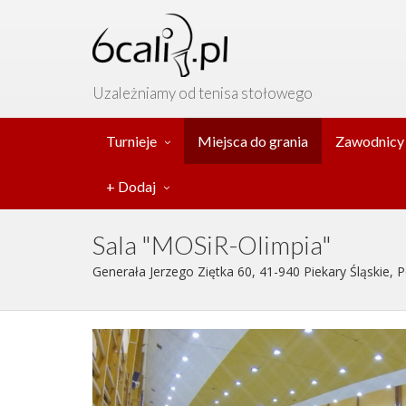
Uzależniamy od tenisa stołowego
Turnieje
Miejsca do grania
Zawodnicy
+ Dodaj
Sala "MOSiR-Olimpia"
Generała Jerzego Ziętka 60, 41-940 Piekary Śląskie, P