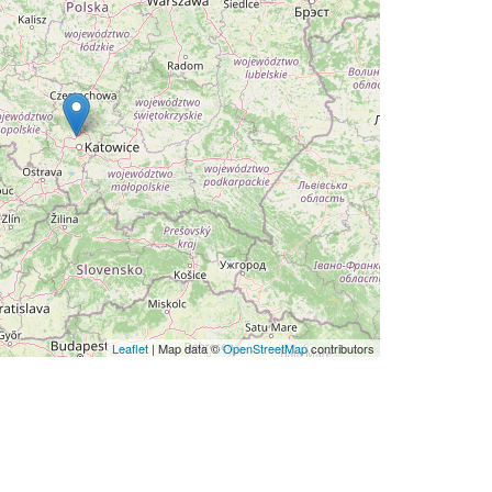
Leaflet
| Map data ©
OpenStreetMap
contributors