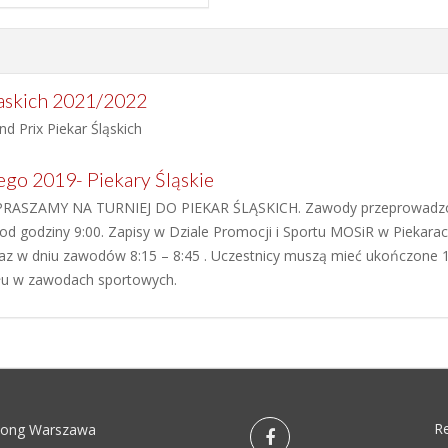
Ślaskich 2021/2022
d Prix Piekar Śląskich
ego 2019- Piekary Śląskie
RASZAMY NA TURNIEJ DO PIEKAR ŚLĄSKICH. Zawody przeprowadzone 
d godziny 9:00. Zapisy w Dziale Promocji i Sportu MOSiR w Piekarach 
raz w dniu zawodów 8:15 – 8:45 . Uczestnicy muszą mieć ukończone 16
łu w zawodach sportowych.
R
pong Warszawa