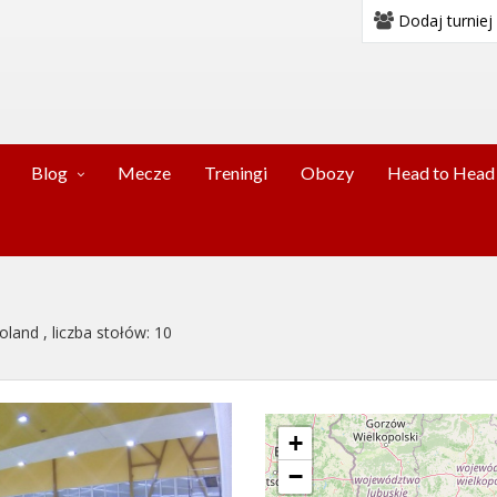
Dodaj turniej
Blog
Mecze
Treningi
Obozy
Head to Head
oland , liczba stołów: 10
+
−