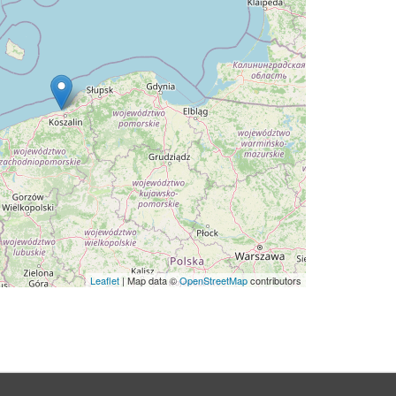
Leaflet
| Map data ©
OpenStreetMap
contributors