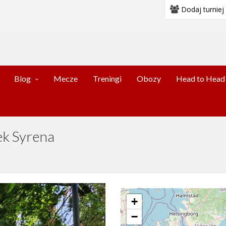
Dodaj turniej
Blog
Mecze
Treningi
Obozy
Head to Head
ek Syrena
+
−