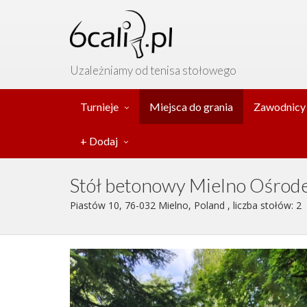
Uzależniamy od tenisa stołowego
Turnieje
Miejsca do grania
Zawodnicy
+ Dodaj
Stół betonowy Mielno Ośrod
Piastów 10, 76-032 Mielno, Poland , liczba stołów: 2