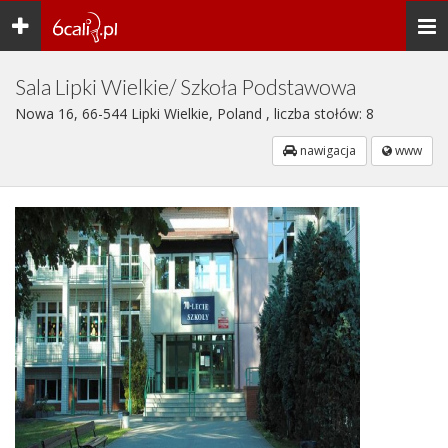
Toggle
Togg
navigation
navi
Sala Lipki Wielkie/ Szkoła Podstawowa
Nowa 16, 66-544 Lipki Wielkie, Poland , liczba stołów: 8
nawigacja
www