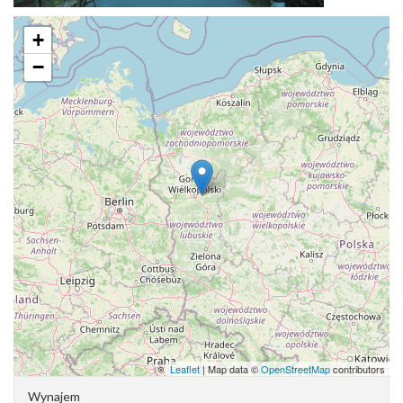
+
−
Leaflet
| Map data ©
OpenStreetMap
contributors
Wynajem