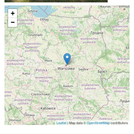
+
−
Leaflet
| Map data ©
OpenStreetMap
contributors