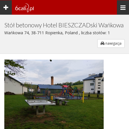
Toggle
Togg
navigation
navi
Stół betonowy Hotel BIESZCZADski Wańkowa
Wańkowa 74, 38-711 Ropienka, Poland , liczba stołów: 1
nawigacja