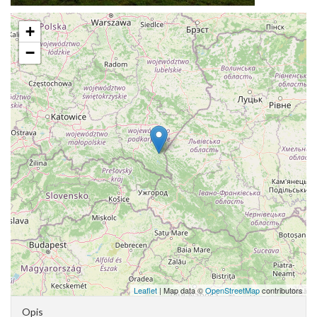
+
−
Leaflet
| Map data ©
OpenStreetMap
contributors
Opis