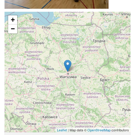
+
−
Leaflet
| Map data ©
OpenStreetMap
contributors