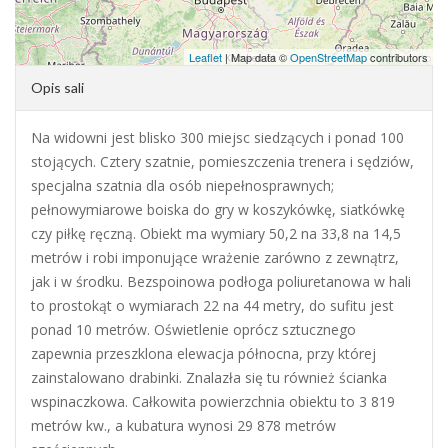
Leaflet
| Map data ©
OpenStreetMap
contributors
Opis sali
Na widowni jest blisko 300 miejsc siedzących i ponad 100
stojących. Cztery szatnie, pomieszczenia trenera i sędziów,
specjalna szatnia dla osób niepełnosprawnych;
pełnowymiarowe boiska do gry w koszykówkę, siatkówkę
czy piłkę ręczną. Obiekt ma wymiary 50,2 na 33,8 na 14,5
metrów i robi imponujące wrażenie zarówno z zewnątrz,
jak i w środku. Bezspoinowa podłoga poliuretanowa w hali
to prostokąt o wymiarach 22 na 44 metry, do sufitu jest
ponad 10 metrów. Oświetlenie oprócz sztucznego
zapewnia przeszklona elewacja północna, przy której
zainstalowano drabinki. Znalazła się tu również ścianka
wspinaczkowa. Całkowita powierzchnia obiektu to 3 819
metrów kw., a kubatura wynosi 29 878 metrów