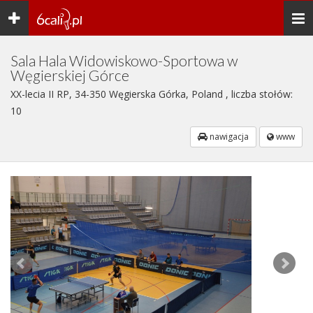
Toggle
Togg
navigation
navi
Sala Hala Widowiskowo-Sportowa w
Węgierskiej Górce
XX-lecia II RP, 34-350 Węgierska Górka, Poland , liczba stołów:
10
nawigacja
www