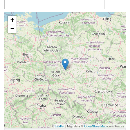
+
−
Leaflet
| Map data ©
OpenStreetMap
contributors