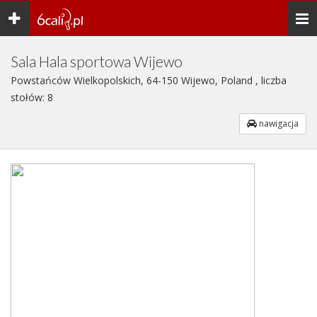
Toggle
Togg
navigation
navi
Sala Hala sportowa Wijewo
Powstańców Wielkopolskich, 64-150 Wijewo, Poland , liczba
stołów: 8
nawigacja