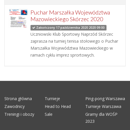
Puchar Marszałka Województwa
Mazowieckiego Skórzec 2020
Zakończony 17 października 2020 2020 09:00
Uczniowski Klub Sportowy Naprzód Skórzec
zaprasza na turniej tenisa stołowego o Puchar
Marszałka Województwa Mazowieckiego w
ramach cyklu imprez sprortowych.
Strona główna
Turnieje
Ping-pong Warszawa
Zawodnicy
Head to Head
Turnieje Warszawa
Treningi i obozy
Sale
Gramy dla WOŚP
2023