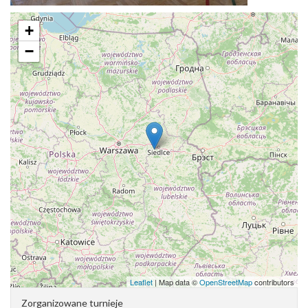
+
−
Leaflet
| Map data ©
OpenStreetMap
contributors
Zorganizowane turnieje