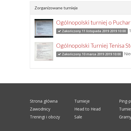
Zorganizowane turnieje
Ogólnopolski turniej o Pucha
1
Zakończony 11 listopada 2019 2019 10:00
Ogólnopolski Turniej Tenisa 
Nied
Zakończony 10 marca 2019 2019 10:00
Strona główna
Turnieje
Ping-
Zawodnicy
Head to Head
Turni
Treningi i obozy
Sale
Gramy