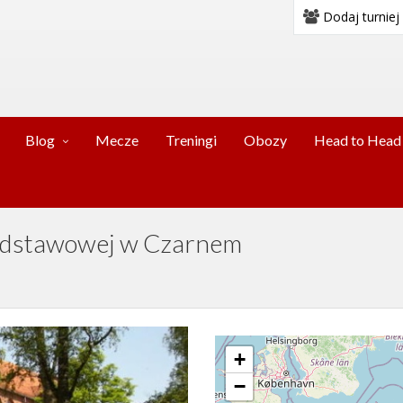
Dodaj turniej
Blog
Mecze
Treningi
Obozy
Head to Head
Podstawowej w Czarnem
+
−