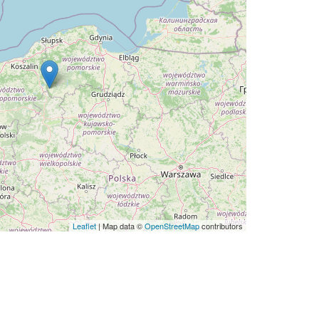
Leaflet
| Map data ©
OpenStreetMap
contributors