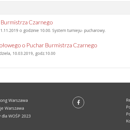
r Burmistrza Czarnego
1.11.2019 o godzinie 10.00. System turnieju- pucharowy.
Stołowego o Puchar Burmistrza Czarnego
ziela, 10.03.2019, godz.10.00
R
pong Warszawa
Po
eje Warszawa
Po
 dla WOŚP 2023
K