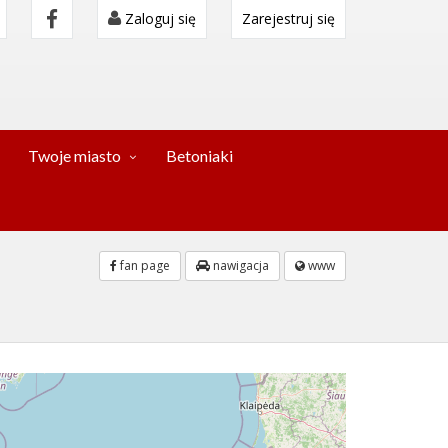
Zaloguj się
Zarejestruj się
Twoje miasto
Betoniaki
fan page
nawigacja
www