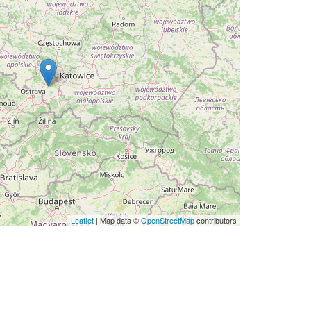
Leaflet
| Map data ©
OpenStreetMap
contributors