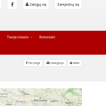
Zaloguj się
Zarejestruj się
Twoje miasto
Betoniaki
fan page
nawigacja
www