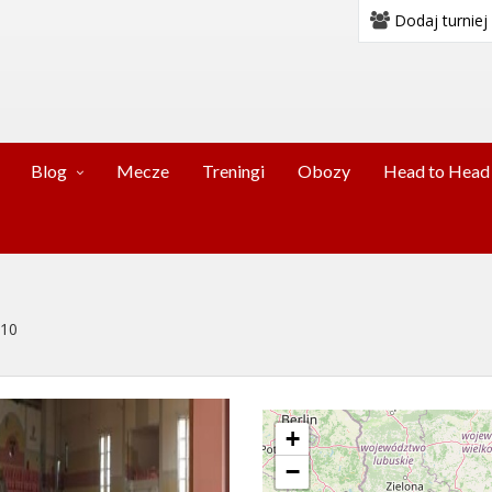
Dodaj turniej
Blog
Mecze
Treningi
Obozy
Head to Head
 10
+
−