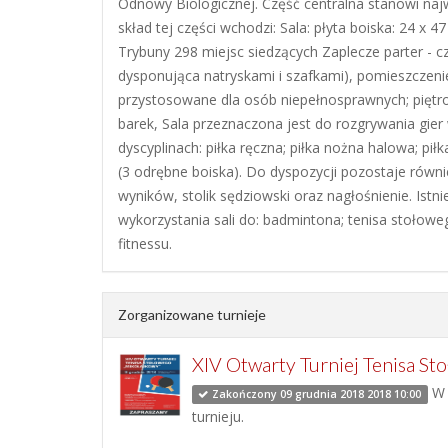
Odnowy Biologicznej. Część centralna stanowi naj
skład tej części wchodzi: Sala: płyta boiska: 24 x 
Trybuny 298 miejsc siedzących Zaplecze parter - cz
dysponująca natryskami i szafkami), pomieszczenie
przystosowane dla osób niepełnosprawnych; piętro
barek, Sala przeznaczona jest do rozgrywania gier
dyscyplinach: piłka ręczna; piłka nożna halowa; pił
(3 odrębne boiska). Do dyspozycji pozostaje równi
wyników, stolik sędziowski oraz nagłośnienie. Istn
wykorzystania sali do: badmintona; tenisa stołoweg
fitnessu.
Zorganizowane turnieje
XIV Otwarty Turniej Tenisa S
W 
Zakończony 09 grudnia 2018 2018 10:00
turnieju.