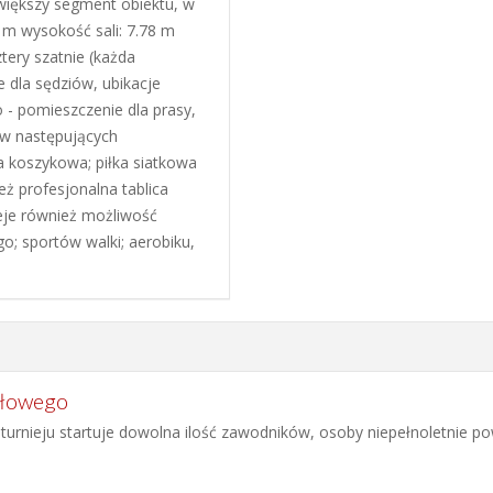
większy segment obiektu, w
47 m wysokość sali: 7.78 m
tery szatnie (każda
 dla sędziów, ubikacje
 - pomieszczenie dla prasy,
 w następujących
ka koszykowa; piłka siatkowa
eż profesjonalna tablica
ieje również możliwość
o; sportów walki; aerobiku,
tołowego
turnieju startuje dowolna ilość zawodników, osoby niepełnoletnie p