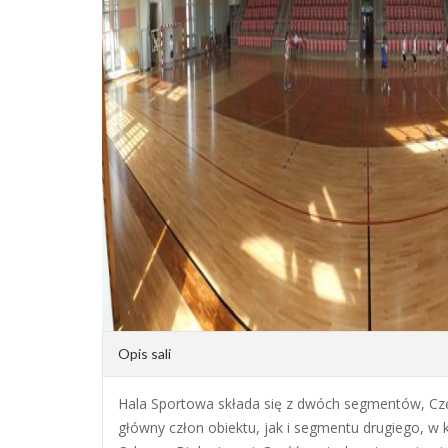
Opis sali
Hala Sportowa składa się z dwóch segmentów, Częś
główny człon obiektu, jak i segmentu drugiego, w 