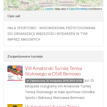
Leaflet
| Map data ©
OpenStreetMap
contributors
Opis sali
HALA SPORTOWO - WIDOWISKOWA PRZYSTOSOWANA
DO ORGANIZACJI WIĘKSZOŚCI WYDARZEŃ W TYM
IMPREZ MASOWYCH
Zorganizowane turnieje
VIII Amatorski Turniej Tenisa
Stołowego w OSiR Bemowo
Już 25
Zakończony 25 listopada 2018 2018 10:00
listopada rozegramy VIII Amatorski Turniej
Tenisa Stołowego w Hala sportowa Ośrodka
Sportu i Rekreacji Warszawa-Bemowo
VI Amatorski Turniej Tenisa