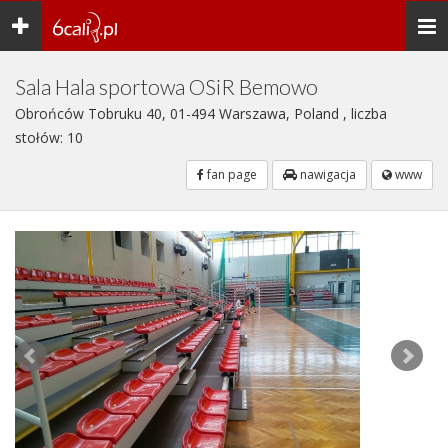
Toggle
Togg
navigation
navi
Sala Hala sportowa OSiR Bemowo
Obrońców Tobruku 40, 01-494 Warszawa, Poland , liczba
stołów: 10
fan page
nawigacja
www