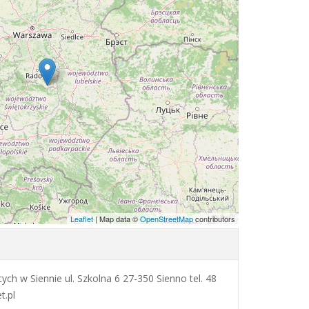
Leaflet
| Map data ©
OpenStreetMap
contributors
ch w Siennie ul. Szkolna 6 27-350 Sienno tel. 48
t.pl