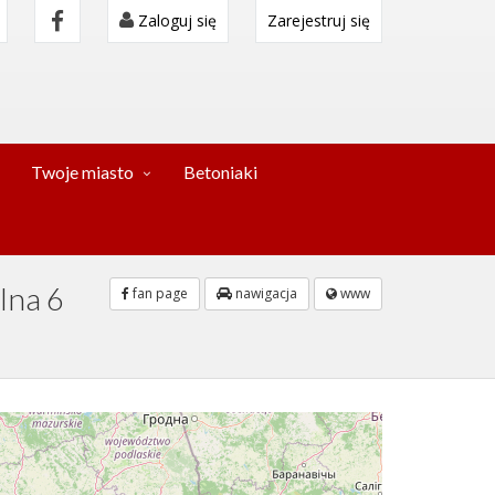
Zaloguj się
Zarejestruj się
Twoje miasto
Betoniaki
lna 6
fan page
nawigacja
www