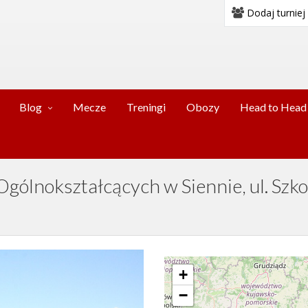
Dodaj turniej
Blog
Mecze
Treningi
Obozy
Head to Head
Ogólnokształcących w Siennie, ul. Szko
+
−