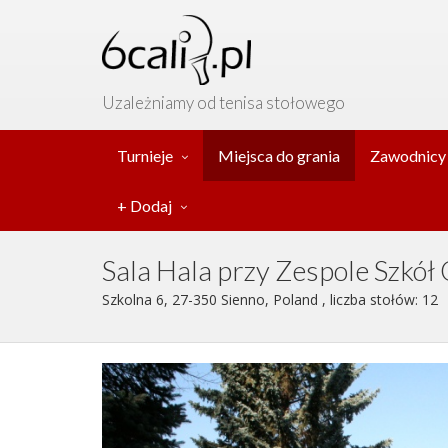
Uzależniamy od tenisa stołowego
Turnieje
Miejsca do grania
Zawodnicy
+ Dodaj
Sala Hala przy Zespole Szkół 
Szkolna 6, 27-350 Sienno, Poland , liczba stołów: 12