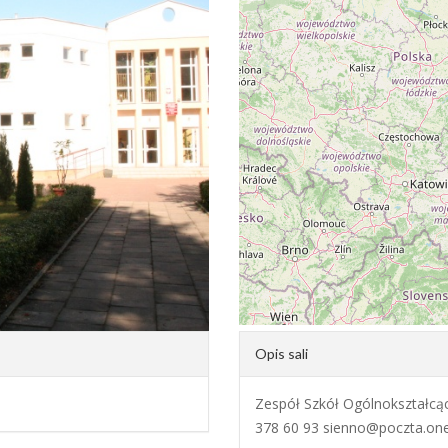
Opis sali
Zespół Szkół Ogólnokształcący
378 60 93 sienno@poczta.one