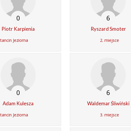
0
6
Piotr Karpienia
Ryszard Smoter
ancin Jeziorna
2. miejsce
0
6
Adam Kulesza
Waldemar Śliwiński
ancin Jeziorna
3. miejsce