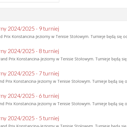
ny 2024/2025 - 9 turniej
 Prix Konstancina-Jeziorny w Tenisie Stołowym. Turnieje będą się o
ny 2024/2025 - 8 turniej
and Prix Konstancina-Jeziorny w Tenisie Stołowym. Turnieje będą się
ny 2024/2025 - 7 turniej
d Prix Konstancina-Jeziorny w Tenisie Stołowym. Turnieje będą się 
ny 2024/2025 - 6 turniej
d Prix Konstancina-Jeziorny w Tenisie Stołowym. Turnieje będą się 
ny 2024/2025 - 5 turniej
and Prix Konstancina-Jeziorny w Tenisie Stołowym. Turnieje będą się