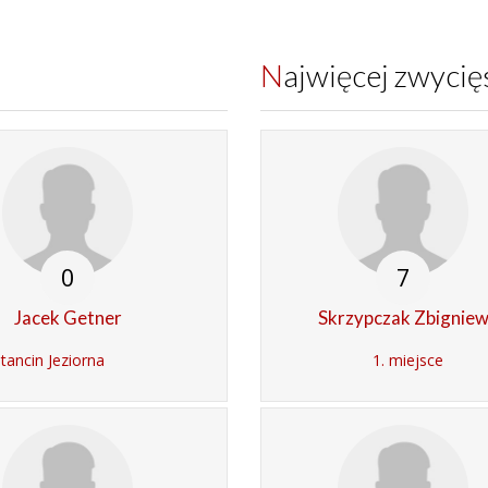
Najwięcej zwyci
0
7
Jacek Getner
Skrzypczak Zbignie
ancin Jeziorna
1. miejsce