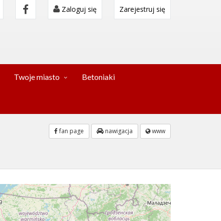
Zaloguj się
Zarejestruj się
Twoje miasto
Betoniaki
fan page
nawigacja
www