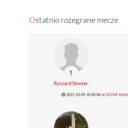
Ostatnio rozegrane mecze
1
Ryszard Smoter
w GOSiR Konst
2022-10-09 10:00:00