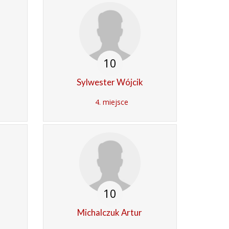
10
Sylwester Wójcik
4. miejsce
10
Michalczuk Artur