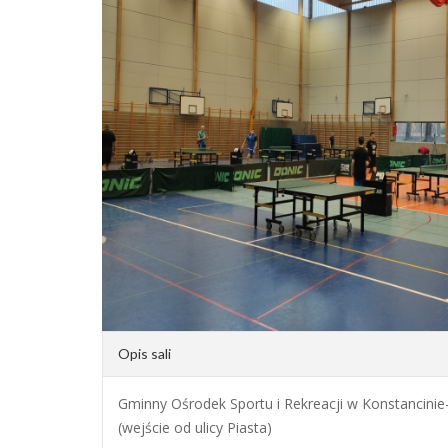
Opis sali
Gminny Ośrodek Sportu i Rekreacji w Konstancinie-
(wejście od ulicy Piasta)