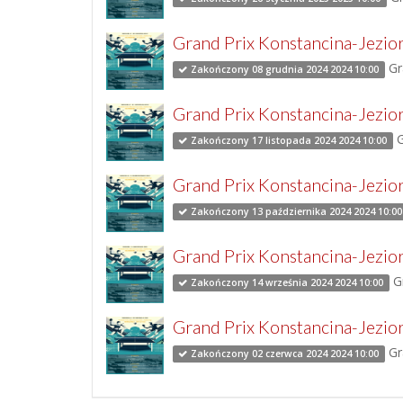
Grand Prix Konstancina-Jezior
Gra
Zakończony 08 grudnia 2024 2024 10:00
Grand Prix Konstancina-Jezior
G
Zakończony 17 listopada 2024 2024 10:00
Grand Prix Konstancina-Jezior
Zakończony 13 października 2024 2024 10:00
Grand Prix Konstancina-Jezior
Gr
Zakończony 14 września 2024 2024 10:00
Grand Prix Konstancina-Jezior
Gra
Zakończony 02 czerwca 2024 2024 10:00