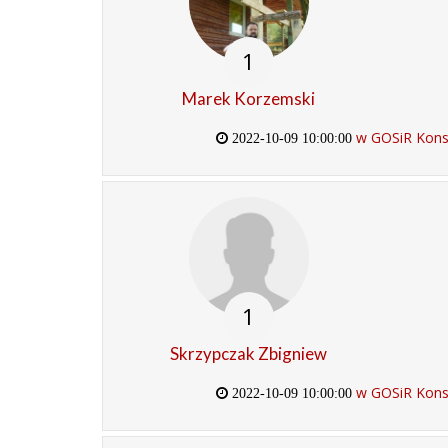
1
Marek Korzemski
w GOSiR Konst
2022-10-09 10:00:00
1
Skrzypczak Zbigniew
w GOSiR Konst
2022-10-09 10:00:00