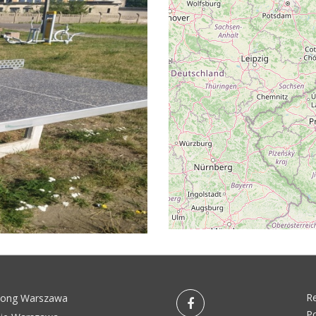
R
pong Warszawa
Po