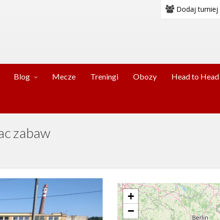
Dodaj turniej
Blog
Mecze
Treningi
Obozy
Head to Head
lac zabaw
+
−