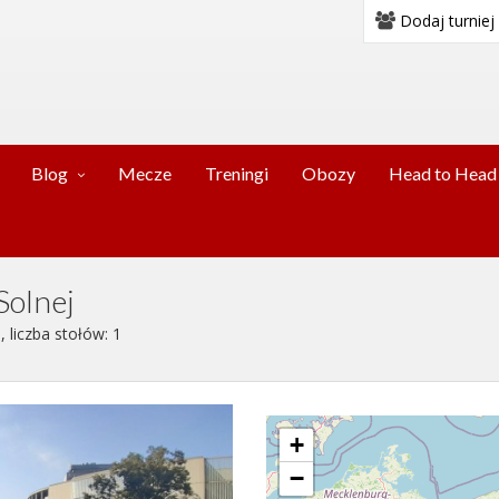
Dodaj turniej
Blog
Mecze
Treningi
Obozy
Head to Head
Solnej
 liczba stołów: 1
+
−