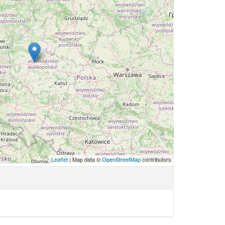
Leaflet
| Map data ©
OpenStreetMap
contributors