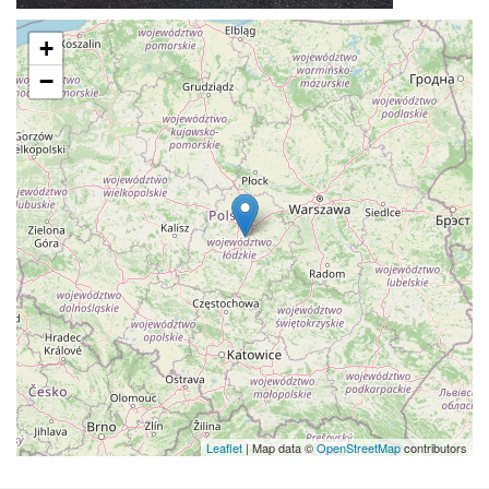
+
−
Leaflet
| Map data ©
OpenStreetMap
contributors