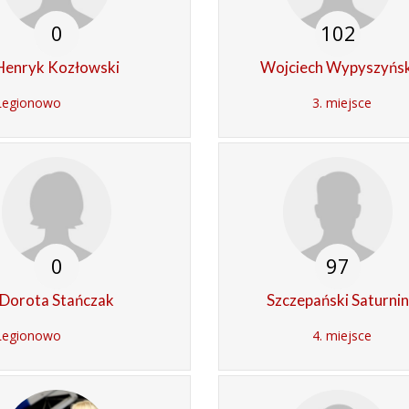
0
102
Henryk Kozłowski
Wojciech Wypyszyńsk
Legionowo
3. miejsce
0
97
Dorota Stańczak
Szczepański Saturni
Legionowo
4. miejsce