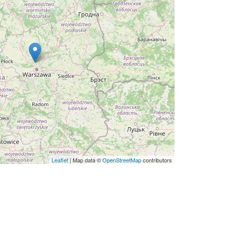
Leaflet
| Map data ©
OpenStreetMap
contributors