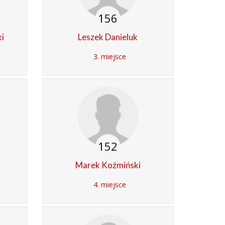
156
i
Leszek Danieluk
3. miejsce
152
n
Marek Koźmiński
4. miejsce