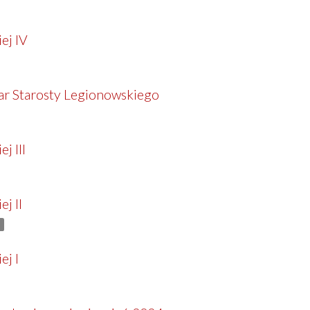
ej IV
har Starosty Legionowskiego
j III
j II
ej I