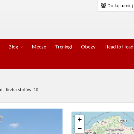
Dodaj turniej
Blog
Mecze
Treningi
Obozy
Head to Head
, liczba stołów: 10
+
−