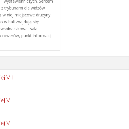
 i wystawienniczych. Sercem
 z trybunami dla widzów
 w niej miejscowe drużyny
o w hali znajdują się:
a wspinaczkowa, sala
a rowerów, punkt informacji
ej VII
ej VI
ej V