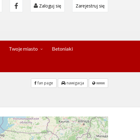
Zaloguj się
Zarejestruj się
Twoje miasto
Betoniaki
fan page
nawigacja
www