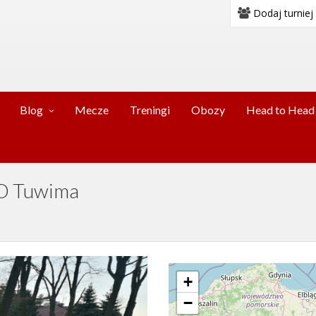
Dodaj turniej
Blog
Mecze
Treningi
Obozy
Head to Head
LO Tuwima
+
−