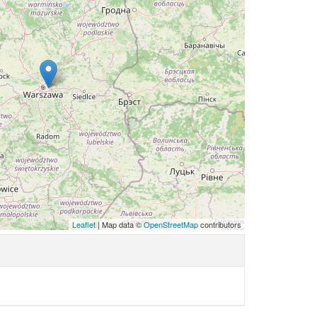
Leaflet
| Map data ©
OpenStreetMap
contributors