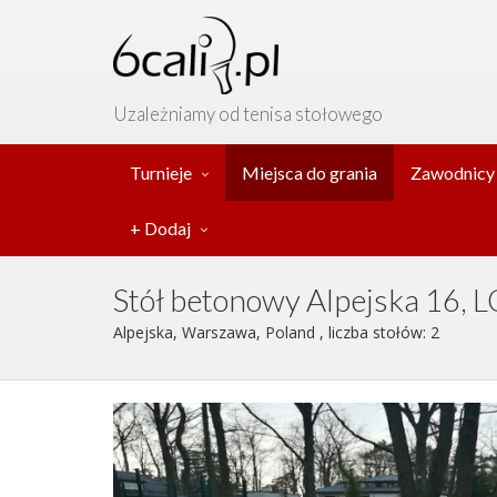
Uzależniamy od tenisa stołowego
Turnieje
Miejsca do grania
Zawodnicy
+ Dodaj
Stół betonowy Alpejska 16, 
Alpejska, Warszawa, Poland , liczba stołów: 2