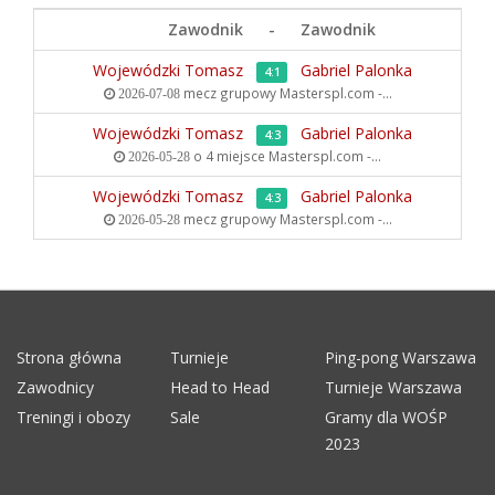
Zawodnik
-
Zawodnik
Wojewódzki Tomasz
Gabriel Palonka
4:1
mecz grupowy
Masterspl.com -...
2026-07-08
Wojewódzki Tomasz
Gabriel Palonka
4:3
o 4 miejsce
Masterspl.com -...
2026-05-28
Wojewódzki Tomasz
Gabriel Palonka
4:3
mecz grupowy
Masterspl.com -...
2026-05-28
Strona główna
Turnieje
Ping-pong Warszawa
Zawodnicy
Head to Head
Turnieje Warszawa
Treningi i obozy
Sale
Gramy dla WOŚP
2023