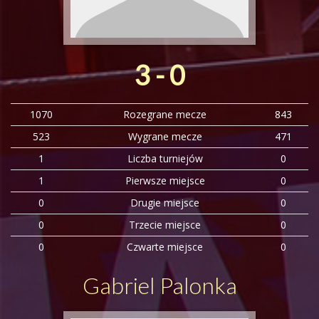
3 - 0
1070
Rozegrane mecze
843
523
Wygrane mecze
471
1
Liczba turniejów
0
1
Pierwsze miejsce
0
0
Drugie miejsce
0
0
Trzecie miejsce
0
0
Czwarte miejsce
0
Gabriel Palonka