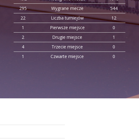
295
Wygrane mecze
544
22
Liczba turniejów
12
1
Pierwsze miejsce
0
2
Drugie miejsce
1
4
Trzecie miejsce
0
1
Czwarte miejsce
0