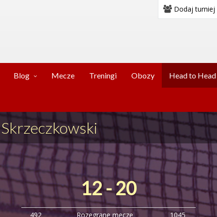
Dodaj turniej
Blog
Mecze
Treningi
Obozy
Head to Head
- Skrzeczkowski
12 - 20
492
Rozegrane mecze
1045