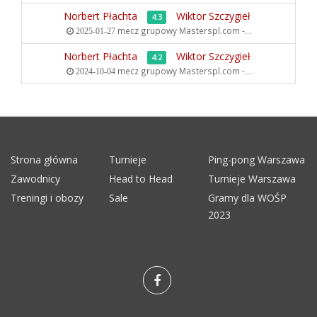
Norbert Płachta
Wiktor Szczygieł
4:3
mecz grupowy
Masterspl.com -...
2025-01-27
Norbert Płachta
Wiktor Szczygieł
4:2
mecz grupowy
Masterspl.com -...
2024-10-04
Strona główna
Turnieje
Ping-pong Warszawa
Zawodnicy
Head to Head
Turnieje Warszawa
Treningi i obozy
Sale
Gramy dla WOŚP
2023