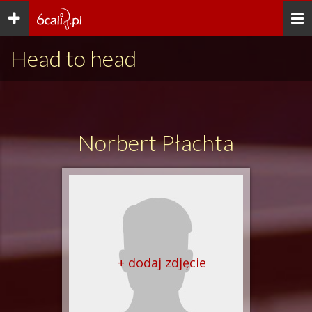
Toggle
Togg
navigation
navi
Head to head
Norbert Płachta
+ dodaj zdjęcie