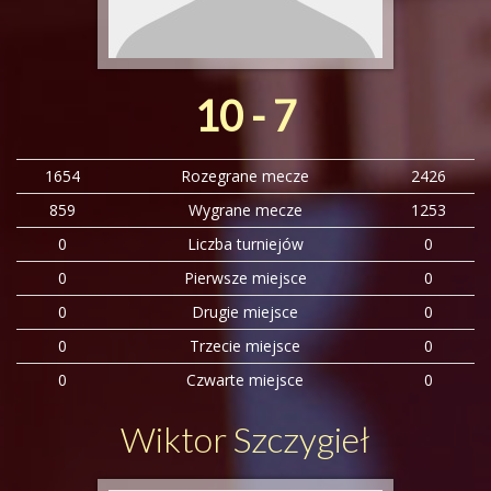
10 - 7
1654
Rozegrane mecze
2426
859
Wygrane mecze
1253
0
Liczba turniejów
0
0
Pierwsze miejsce
0
0
Drugie miejsce
0
0
Trzecie miejsce
0
0
Czwarte miejsce
0
Wiktor Szczygieł