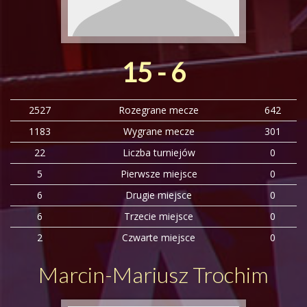
15 - 6
2527
Rozegrane mecze
642
1183
Wygrane mecze
301
22
Liczba turniejów
0
5
Pierwsze miejsce
0
6
Drugie miejsce
0
6
Trzecie miejsce
0
2
Czwarte miejsce
0
Marcin-Mariusz Trochim