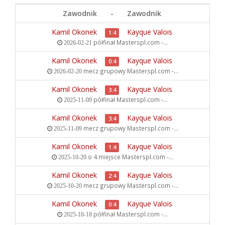
Zawodnik
-
Zawodnik
Kamil Okonek
Kayque Valois
1:4
półfinał
Masterspl.com -...
2026-02-21
Kamil Okonek
Kayque Valois
0:4
mecz grupowy
Masterspl.com -...
2026-02-20
Kamil Okonek
Kayque Valois
3:4
półfinał
Masterspl.com -...
2025-11-09
Kamil Okonek
Kayque Valois
3:4
mecz grupowy
Masterspl.com -...
2025-11-09
Kamil Okonek
Kayque Valois
1:4
o 4 miejsce
Masterspl.com -...
2025-10-20
Kamil Okonek
Kayque Valois
2:4
mecz grupowy
Masterspl.com -...
2025-10-20
Kamil Okonek
Kayque Valois
0:4
półfinał
Masterspl.com -...
2025-10-18