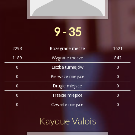
9 - 35
2293
Rozegrane mecze
1621
1189
Wygrane mecze
842
0
Liczba turniejów
0
0
Pierwsze miejsce
0
0
Drugie miejsce
0
0
Trzecie miejsce
0
0
Czwarte miejsce
0
Kayque Valois