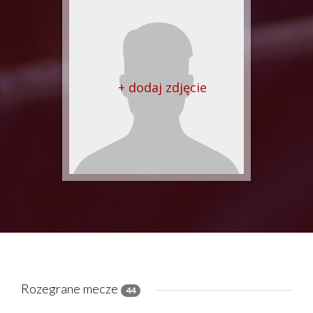
+ dodaj zdjęcie
Rozegrane mecze
44