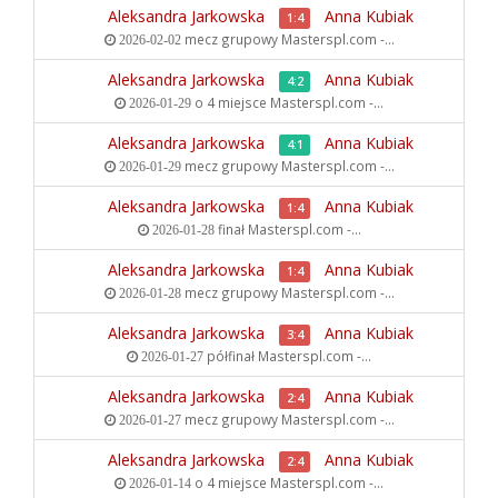
Aleksandra Jarkowska
Anna Kubiak
1:4
mecz grupowy
Masterspl.com -...
2026-02-02
Aleksandra Jarkowska
Anna Kubiak
4:2
o 4 miejsce
Masterspl.com -...
2026-01-29
Aleksandra Jarkowska
Anna Kubiak
4:1
mecz grupowy
Masterspl.com -...
2026-01-29
Aleksandra Jarkowska
Anna Kubiak
1:4
finał
Masterspl.com -...
2026-01-28
Aleksandra Jarkowska
Anna Kubiak
1:4
mecz grupowy
Masterspl.com -...
2026-01-28
Aleksandra Jarkowska
Anna Kubiak
3:4
półfinał
Masterspl.com -...
2026-01-27
Aleksandra Jarkowska
Anna Kubiak
2:4
mecz grupowy
Masterspl.com -...
2026-01-27
Aleksandra Jarkowska
Anna Kubiak
2:4
o 4 miejsce
Masterspl.com -...
2026-01-14