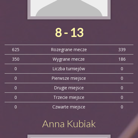
8 - 13
625
Rozegrane mecze
339
350
Wygrane mecze
186
0
Liczba turniejów
0
0
Pierwsze miejsce
0
0
Drugie miejsce
0
0
Trzecie miejsce
0
0
Czwarte miejsce
0
Anna Kubiak