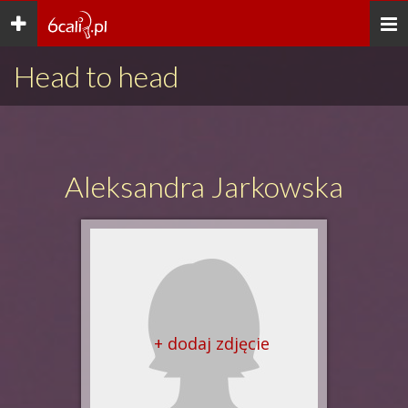
Toggle
Togg
navigation
navi
Head to head
Aleksandra Jarkowska
+ dodaj zdjęcie